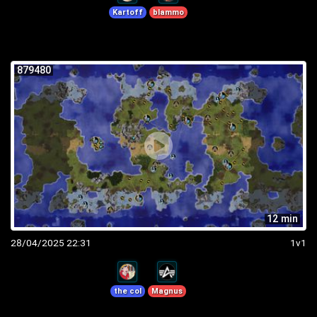
Kartoff
blammo
879480
12 min
28/04/2025 22:31
1v1
the col
Magnus