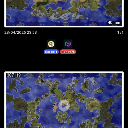
40 min
28/04/2025 23:58
1v1
Kartoff
Ronov76
387119