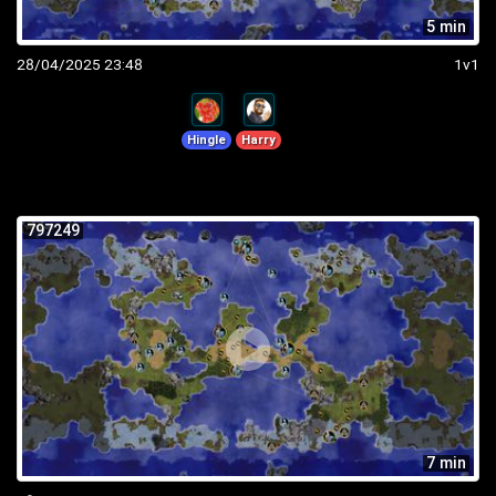
5 min
28/04/2025 23:48
1v1
Hingle
Harry
797249
7 min