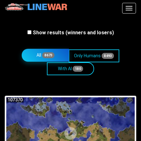
Toggl
Show results (winners and losers)
All
8673
Only Humans
8493
With AI
180
107370