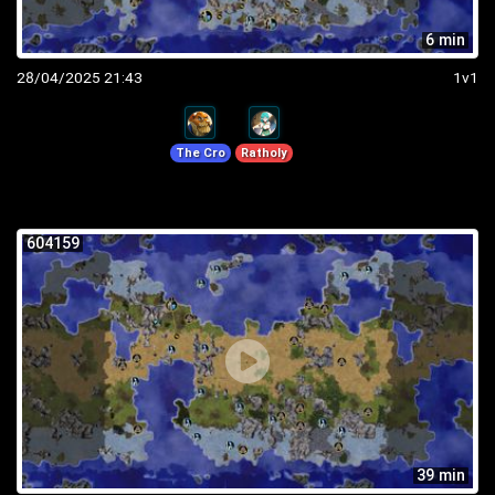
6 min
28/04/2025 21:43
1v1
The Cro
Ratholy
604159
39 min