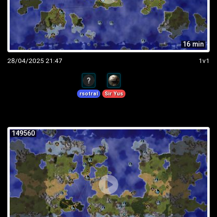
16 min
28/04/2025 21:47
1v1
rsotral
Sir Yus
149560