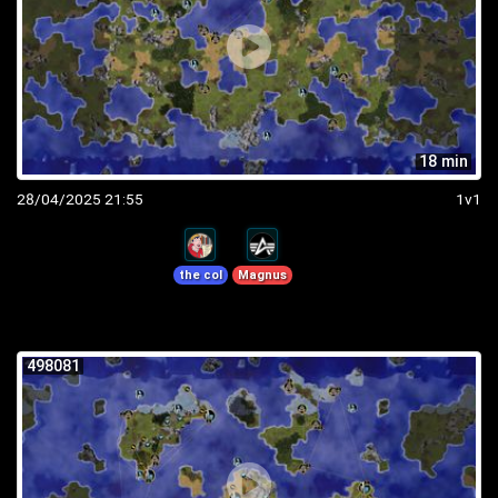
18 min
28/04/2025 21:55
1v1
the col
Magnus
498081