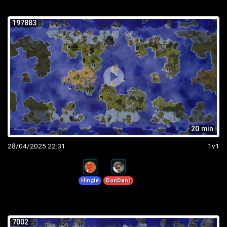
197883
20 min
28/04/2025 22:31
1v1
Hingle
DonDant
7002