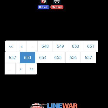
the col
Magnus
««
«
…
648
649
650
651
652
653
654
655
656
657
…
»
»»