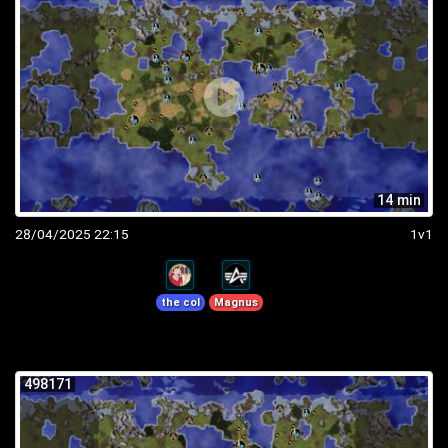
14 min
28/04/2025 22:15
1v1
the col
Magnus
498171